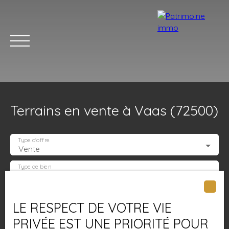
Terrains en vente à Vaas (72500)
Type d'offre
Vente
Type de bien
Terrain
ACCUEIL
ACHETER
LOUER
ESTIMER
VENDRE
BLOG
Localisation
Vaas (72500)
LE RESPECT DE VOTRE VIE
PRIVÉE EST UNE PRIORITÉ POUR
Estimation
Budget max (€)