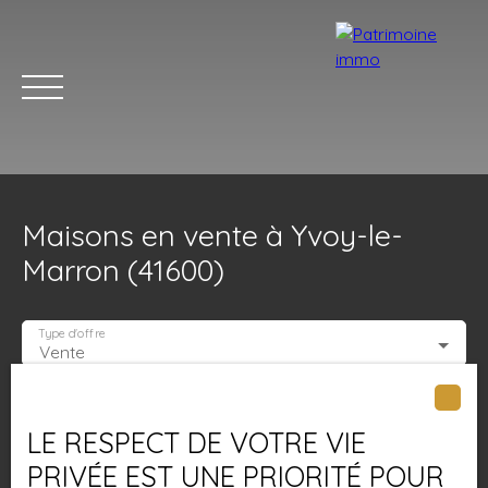
Maisons en vente à Yvoy-le-
Marron (41600)
Type d'offre
Vente
ACCUEIL
ACHETER
LOUER
ESTIMER
VENDRE
BLOG
Type de bien
Maison
LE RESPECT DE VOTRE VIE
Localisation
Yvoy-le-Marron (41600)
PRIVÉE EST UNE PRIORITÉ POUR
Estimation