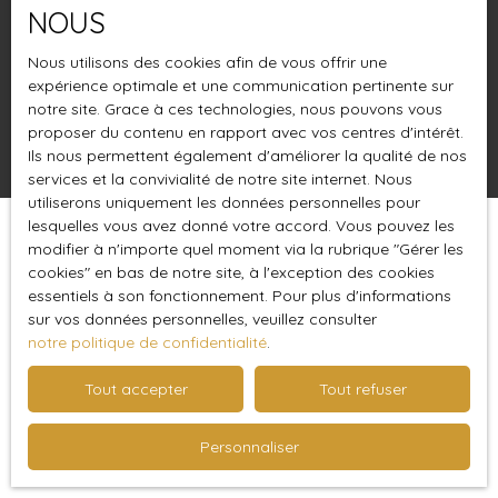
NOUS
Budget max (€)
Nous utilisons des cookies afin de vous offrir une
Surface min (m²)
expérience optimale et une communication pertinente sur
notre site. Grace à ces technologies, nous pouvons vous
proposer du contenu en rapport avec vos centres d'intérêt.
Rechercher
Ils nous permettent également d'améliorer la qualité de nos
services et la convivialité de notre site internet. Nous
utiliserons uniquement les données personnelles pour
lesquelles vous avez donné votre accord. Vous pouvez les
Trier par
modifier à n'importe quel moment via la rubrique ″Gérer les
Créer une alerte
Pertinence
cookies″ en bas de notre site, à l'exception des cookies
essentiels à son fonctionnement. Pour plus d'informations
sur vos données personnelles, veuillez consulter
notre politique de confidentialité
.
Tout accepter
Tout refuser
Aucun résultat
Personnaliser