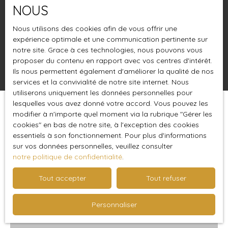
NOUS
Budget max (€)
Nous utilisons des cookies afin de vous offrir une
Surface min (m²)
expérience optimale et une communication pertinente sur
notre site. Grace à ces technologies, nous pouvons vous
proposer du contenu en rapport avec vos centres d'intérêt.
Rechercher
Ils nous permettent également d'améliorer la qualité de nos
services et la convivialité de notre site internet. Nous
utiliserons uniquement les données personnelles pour
lesquelles vous avez donné votre accord. Vous pouvez les
Trier par
modifier à n'importe quel moment via la rubrique ″Gérer les
Créer une alerte
Pertinence
cookies″ en bas de notre site, à l'exception des cookies
essentiels à son fonctionnement. Pour plus d'informations
sur vos données personnelles, veuillez consulter
notre politique de confidentialité
.
A saisir
Tout accepter
Tout refuser
Personnaliser