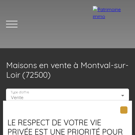
Maisons en vente à Montval-sur-
Loir (72500)
Type d'offre
Vente
ACCUEIL
ACHETER
LOUER
ESTIMER
VENDRE
BLOG
Type de bien
Maison
LE RESPECT DE VOTRE VIE
Localisation
Montval-sur-Loir (72500)
PRIVÉE EST UNE PRIORITÉ POUR
Estimation