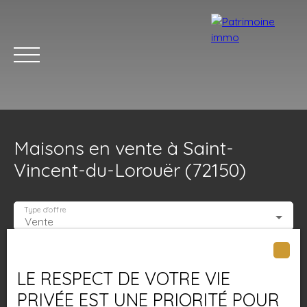
Maisons en vente à Saint-
Vincent-du-Lorouër (72150)
Type d'offre
Vente
ACCUEIL
ACHETER
LOUER
ESTIMER
VENDRE
BLOG
Type de bien
Maison
LE RESPECT DE VOTRE VIE
Localisation
Saint-Vincent-du-Lorouër (72150)
PRIVÉE EST UNE PRIORITÉ POUR
Estimation