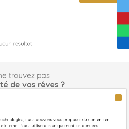
ucun résultat
ne trouvez pas
été de vos rêves ?
tre recherche en vous inscrivant à notre alerte mail !
Email
es technologies, nous pouvons vous proposer du contenu en
n
Localisation
ite internet. Nous utiliserons uniquement les données
Dissay-sous-Courcillon (72500)