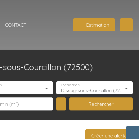
S
CONTACT
Estimation
-sous-Courcillon (72500)
n
Localisation
Dissay-sous-Courcillon (72500)
Rechercher
 min (m²)
Créer une alerte