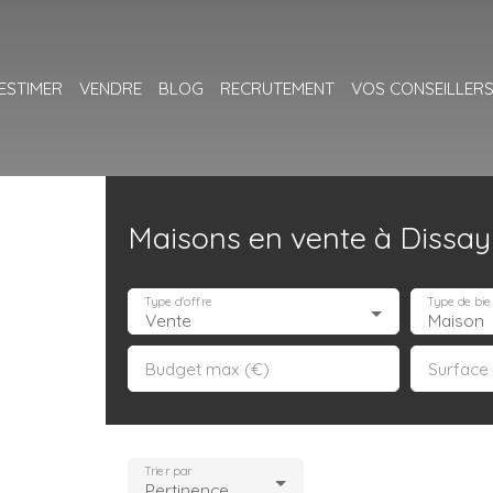
ESTIMER
VENDRE
BLOG
RECRUTEMENT
VOS CONSEILLER
Maisons en vente à Dissay
Type d'offre
Type de bie
Vente
Maison
Budget max (€)
Surface
Trier par
Pertinence