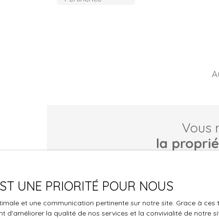
A
Vous 
la propri
Ne manquez plus aucun bien correspondant à vo
 EST UNE PRIORITÉ POUR NOUS
Prénom
Nom
optimale et une communication pertinente sur notre site. Grace à c
Type d'offre
Type de bie
 d'améliorer la qualité de nos services et la convivialité de notre s
Vente
Maison