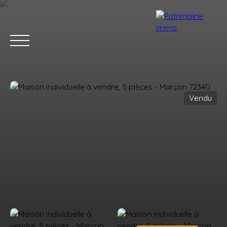
Vendu
ACCUEIL
ACHETER
LOUER
ESTIMER
VENDRE
BLOG
Estimation