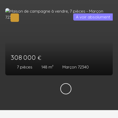
A voir absolument
308 000
€
7
pièces
148
m²
Marçon 72340