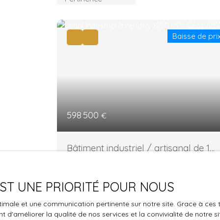
Baisse de pri
598 500
€
Bâtiment industriel / artisanal de 1
250 m² – Sées (61500)
1 250
m²
Sées 61500
 EST UNE PRIORITÉ POUR NOUS
Commune de SEES, à proximité du réseau
autoroute, un bâtiment construit en
optimale et une communication pertinente sur notre site. Grace à c
parpaings (soubassement jusqu'à 1,90m),
 d'améliorer la qualité de nos services et la convivialité de notre s
bardage simple peau bac acier, charpente