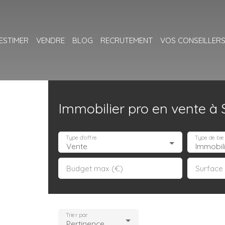
ESTIMER
VENDRE
BLOG
RECRUTEMENT
VOS CONSEILLER
Immobilier pro en vente à 
Type d'offre
Type de bie
Vente
Immobil
Budget max (€)
Surface
Trier par
Pertinence