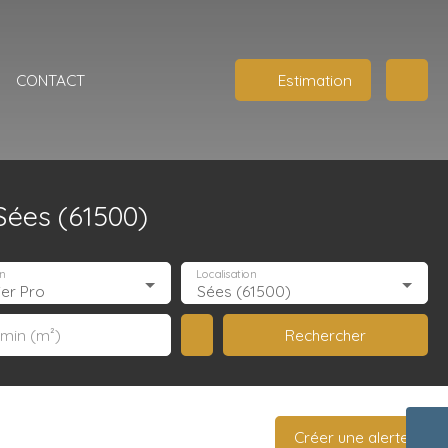
S
CONTACT
Estimation
Sées (61500)
n
Localisation
ier Pro
Sées (61500)
Rechercher
 min (m²)
Créer une alerte