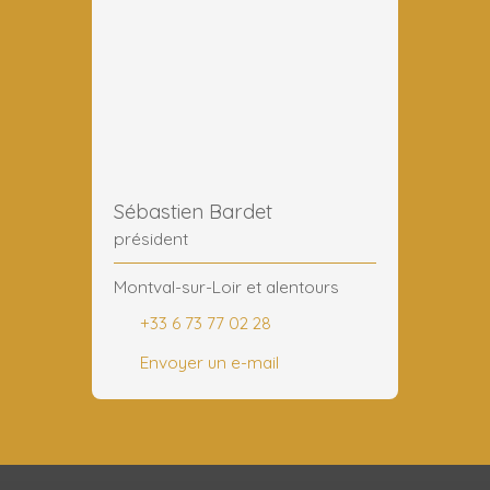
Sébastien Bardet
président
Montval-sur-Loir et alentours
+33 6 73 77 02 28
Envoyer un e-mail