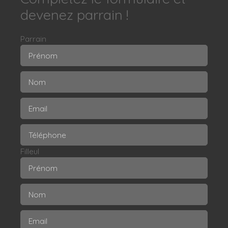
devenez parrain !
Parrain
Prénom
Nom
Email
Téléphone
Filleul
Prénom
Nom
Email