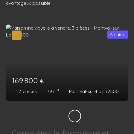
avantageux possible.
A saisir
169 800
€
3
pièces
79
m²
Montval-sur-Loir 72500
Complétez le formulaire et