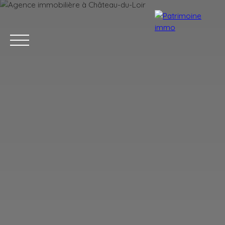
ACCUEIL
ACHETER
LOUER
ESTIMER
VENDRE
BLOG
Estimation