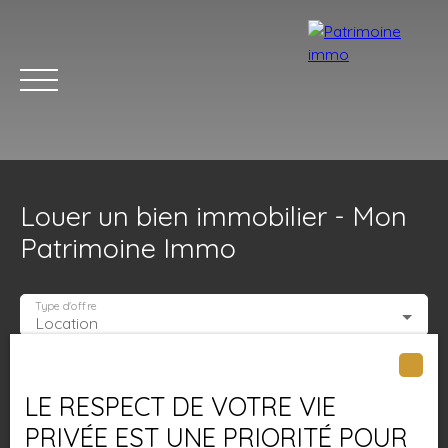
Louer un bien immobilier - Mon
Patrimoine Immo
Type d'offre
Location
ACCUEIL
ACHETER
LOUER
ESTIMER
VENDRE
BLOG
Type de bien
Appartement
LE RESPECT DE VOTRE VIE
Localisation
PRIVÉE EST UNE PRIORITÉ POUR
Estimation