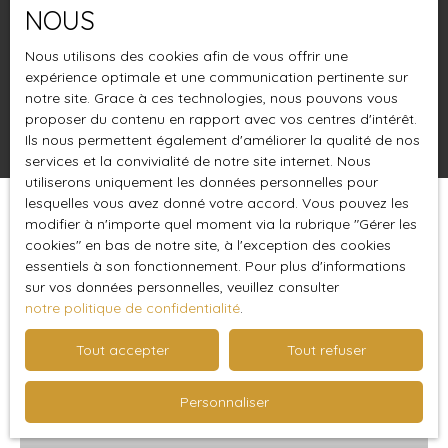
NOUS
Loyer max (€/mois)
Nous utilisons des cookies afin de vous offrir une
Surface min (m²)
expérience optimale et une communication pertinente sur
notre site. Grace à ces technologies, nous pouvons vous
proposer du contenu en rapport avec vos centres d'intérêt.
Rechercher
Ils nous permettent également d'améliorer la qualité de nos
services et la convivialité de notre site internet. Nous
utiliserons uniquement les données personnelles pour
lesquelles vous avez donné votre accord. Vous pouvez les
Trier par
modifier à n'importe quel moment via la rubrique ″Gérer les
Créer une alerte
Pertinence
cookies″ en bas de notre site, à l'exception des cookies
essentiels à son fonctionnement. Pour plus d'informations
sur vos données personnelles, veuillez consulter
notre politique de confidentialité
.
Loué
Tout accepter
Tout refuser
Personnaliser