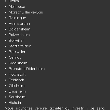
Illzach
Mulhouse
Morschwiller-le-Bas
Reiningue
Heimsbrunn
Baldersheim
Pulversheim
Bollwiller
Staffelfelden
Berrwiller
Cernay
Riedisheim
Brunstatt-Didenheim
Hochstatt
Feldkirch
Zillisheim
Ensisheim
Sausheim
Rixheim
Vous souhaitez vendre, acheter ou investir ? Je serai