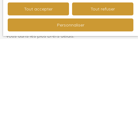
Tout accepter
Tout refuser
Contactez
Natacha Marie
Personnaliser
Merci de remplir le formulaire, nous reviendrons vers
vous dans les plus brefs délais.
Prénom
Nom
Email
Téléphone
Votre commune
Vous souhaitez