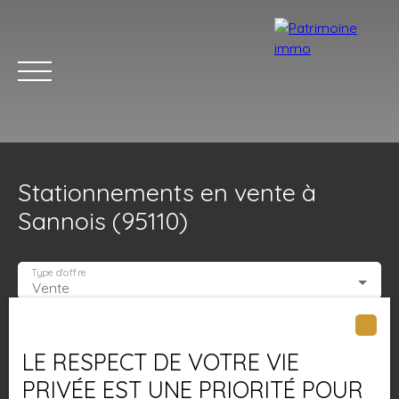
Stationnements en vente à
Sannois (95110)
Type d'offre
Vente
ACCUEIL
ACHETER
LOUER
ESTIMER
VENDRE
BLOG
Type de bien
Stationnement
LE RESPECT DE VOTRE VIE
Localisation
Sannois (95110)
PRIVÉE EST UNE PRIORITÉ POUR
Estimation