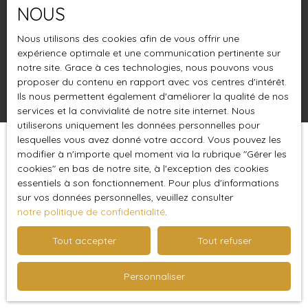
NOUS
Budget max (€)
Nous utilisons des cookies afin de vous offrir une
Surface min (m²)
expérience optimale et une communication pertinente sur
notre site. Grace à ces technologies, nous pouvons vous
proposer du contenu en rapport avec vos centres d'intérêt.
Rechercher
Ils nous permettent également d'améliorer la qualité de nos
services et la convivialité de notre site internet. Nous
utiliserons uniquement les données personnelles pour
lesquelles vous avez donné votre accord. Vous pouvez les
Trier par
modifier à n'importe quel moment via la rubrique ″Gérer les
Créer une alerte
Pertinence
cookies″ en bas de notre site, à l'exception des cookies
essentiels à son fonctionnement. Pour plus d'informations
sur vos données personnelles, veuillez consulter
notre politique de confidentialité
.
Tout accepter
Tout refuser
Aucun résultat
Personnaliser